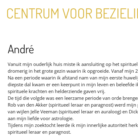
Ga
CENTRUM VOOR BEZIEL
direct
naar
de
hoofdinhoud
André
Vanuit mijn ouderlijk huis miste ik aansluiting op het spiritue
dromerig in het grote gezin waarin ik opgroeide. Vanaf mijn 
Na een periode waarin ik afstand nam van mijn eerste huweli
diepste dal kwam er een keerpunt in mijn leven en beleefde
spirituele krachten en helderziende gaven vrij.
De tijd die volgde was een leerzame periode van orde brengen 
Rob van den Akker (spiritueel leraar en paragnost) werd mijn 
van wijlen Jelle Veeman (spiritueel leraar en auraloog) en Dick
aan mijn liefde voor astrologie.
Tijdens mijn zoektocht leerde ik mijn innerlijke autoriteit h
spiritueel leraar en paragnost.