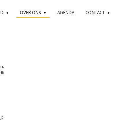
OD
OVER ONS
AGENDA
CONTACT
en.
dit
n
j: