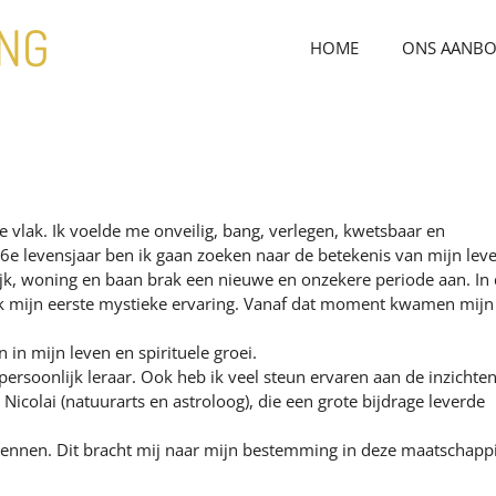
ING
HOME
ONS AANB
le vlak. Ik voelde me onveilig, bang, verlegen, kwetsbaar en
26e levensjaar ben ik gaan zoeken naar de betekenis van mijn lev
jk, woning en baan brak een nieuwe en onzekere periode aan. In 
 ik mijn eerste mystieke ervaring. Vanaf dat moment kwamen mijn
in mijn leven en spirituele groei.
persoonlijk leraar. Ook heb ik veel steun ervaren aan de inzichte
 Nicolai (natuurarts en astroloog), die een grote bijdrage leverde
erkennen. Dit bracht mij naar mijn bestemming in deze maatschappi